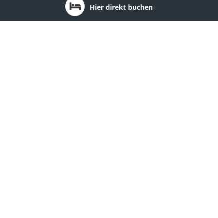
Hier direkt buchen
Region: Berlin
1
2
3
Teikyo Berlin am Zeuthener See
Ort:
Berlin
Region: Berlin
Hotel Spree-idyll
Ort:
Berlin
Region: Berlin
Heckers Hotel
Ort:
Berlin - Charlottenburg
Region: Berlin